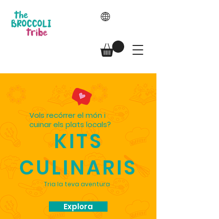
Vols recórrer el món i
cuinar els plats locals?
KITS
CULINARIS
Tria la teva aventura
Explora